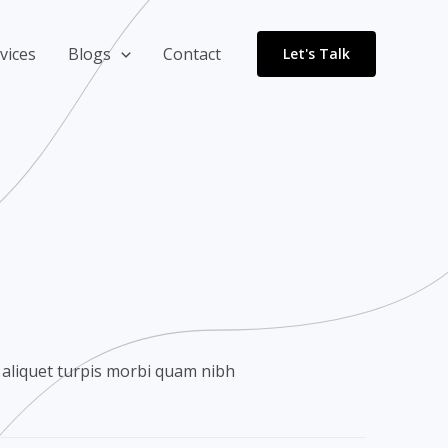
vices
Blogs
Contact
Let's Talk
aliquet turpis morbi quam nibh​