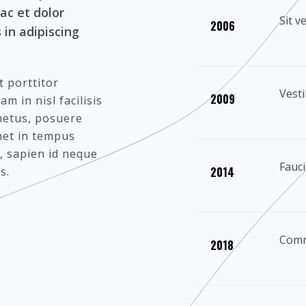
 ac et dolor
Sit v
200
6
 in adipiscing
t porttitor
Vesti
200
9
m in nisl facilisis
 metus, posuere
amet in tempus
s, sapien id neque
Fauci
20
14
s.
Comm
20
18