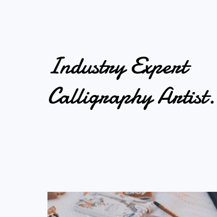
Industry Expert
Calligraphy Artist.​