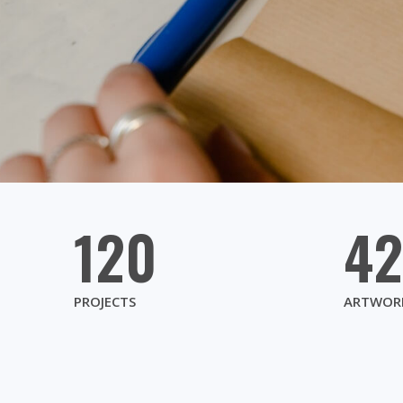
120
4
PROJECTS
ARTWOR