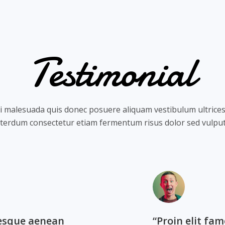
Testimonial​
isi malesuada quis donec posuere aliquam vestibulum ultrices
nterdum consectetur etiam fermentum risus dolor sed vulputa
tesque aenean
“Proin elit fa