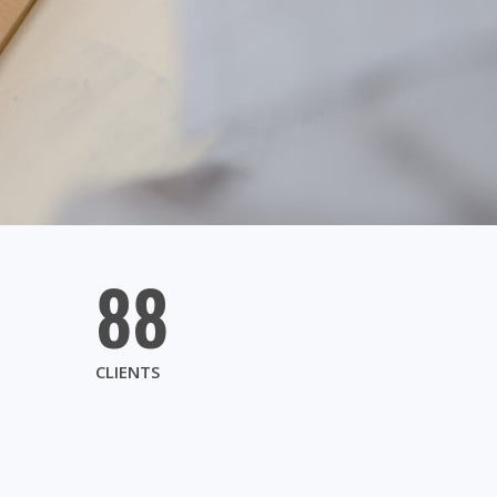
88
CLIENTS