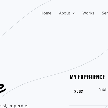
Home
About
Works
Ser
​
MY EXPERIENCE​
Nibh 
2002​
nisl, imperdiet