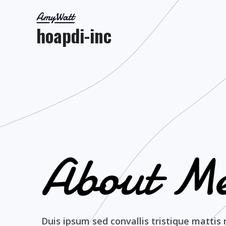
Skip
to
hoapdi-inc
content
About Me
Duis ipsum sed convallis tristique mattis 