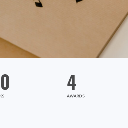
20
4
KS
AWARDS